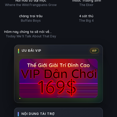
Nơi hoa sứ dại mọc
Thuốc Trường Sinh
ĐỀ
Where the Wild Frangipanis Grow
The Elixir
Phim Lẻ
Phim Lẻ
Ụ
PHỤ
HD
HD
chàng trai trâu
4 sát thủ
ĐỀ
Buffalo Boys
The Big 4
Phim Lẻ
Ụ
HD
Hôm nay chúng ta sẽ nói về
Today We'll Talk About That Day
ngày đó