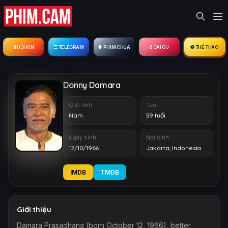
🔒︎ HỘI KÍN
☰ TELEGRAM
🍿 PHIM CHÙA
💃 GÁI GÚ
⚽ THỂ THAO
Donny Damara
Giới tính
Tuổi
Nam
59 tuổi
Ngày sinh
Nơi sinh
12/10/1966
Jakarta, Indonesia
IMDB
TMDB
Giới thiệu
Damara Prasadhana (born October 12, 1966), better