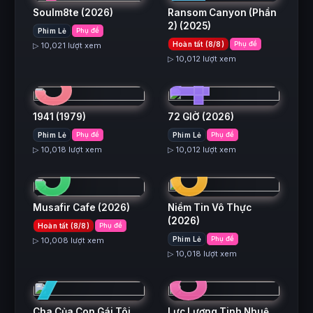
Soulm8te
(2026)
Ransom Canyon (Phần
2)
(2025)
Phim Lẻ
Phụ đề
3
4
Hoàn tất (8/8)
Phụ đề
▷ 10,021 lượt xem
▷ 10,012 lượt xem
1941
(1979)
72 GIỜ
(2026)
5
6
Phim Lẻ
Phụ đề
Phim Lẻ
Phụ đề
▷ 10,018 lượt xem
▷ 10,012 lượt xem
Musafir Cafe
(2026)
Niềm Tin Vô Thực
(2026)
Hoàn tất (8/8)
Phụ đề
7
8
Phim Lẻ
Phụ đề
▷ 10,008 lượt xem
▷ 10,018 lượt xem
Cha Của Con Gái Tôi
Lực Lượng Tinh Nhuệ