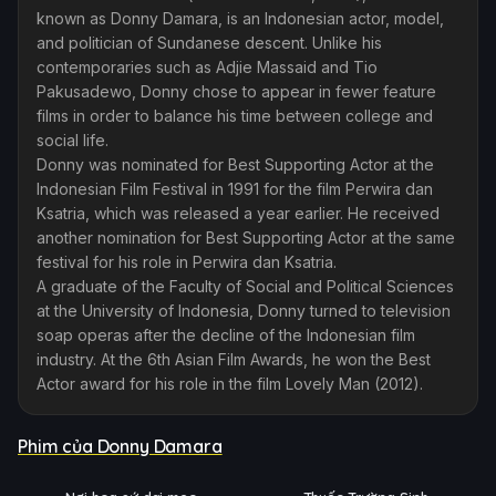
known as Donny Damara, is an Indonesian actor, model,
and politician of Sundanese descent. Unlike his
contemporaries such as Adjie Massaid and Tio
Pakusadewo, Donny chose to appear in fewer feature
films in order to balance his time between college and
social life.
Donny was nominated for Best Supporting Actor at the
Indonesian Film Festival in 1991 for the film Perwira dan
Ksatria, which was released a year earlier. He received
another nomination for Best Supporting Actor at the same
festival for his role in Perwira dan Ksatria.
A graduate of the Faculty of Social and Political Sciences
at the University of Indonesia, Donny turned to television
soap operas after the decline of the Indonesian film
industry. At the 6th Asian Film Awards, he won the Best
Actor award for his role in the film Lovely Man (2012).
Phim của Donny Damara
Phim Lẻ
Phim Lẻ
Ụ
PHỤ
HD
HD