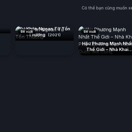
Có thể bạn cũng muốn 
Sự Khôn Ngoan Từ Tổn
Đề xuất
Đề xuất
Thương
(2021)
Hậu Phương Mạnh Nhấ
Thế Giới – Nhà Khai
Phá Tân Binh Của
Vương Quốc Mê Cung
(2026)