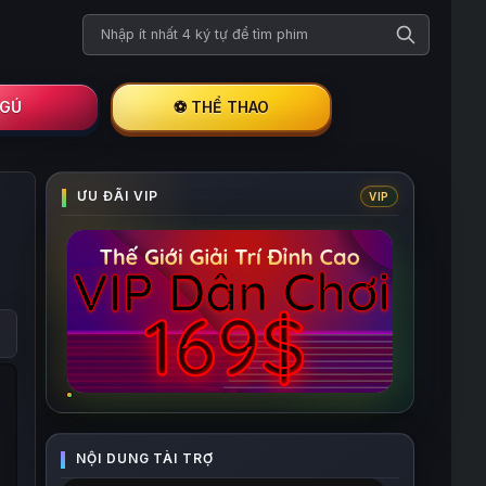
Tìm kiếm phim
I GÚ
⚽ THỂ THAO