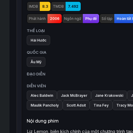
IMDB
8.3
TMDB
7.492
Phát hành
2006
Ngôn ngữ
Phụ đề
Số tập
Hoàn tất 
THỂ LOẠI
Hài Hước
QUỐC GIA
Âu Mỹ
ĐẠO DIỄN
DIỄN VIÊN
Alec Baldwin
Jack McBrayer
Jane Krakowski
J
Maulik Pancholy
Scott Adsit
Tina Fey
Tracy Mo
Nội dung phim
Liz Lemon, biên kịch chính của một chương trình tạ