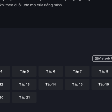
 khi theo đuổi ước mơ của riêng mình.
Vietsub 
 4
Tập 5
Tập 6
Tập 7
Tập 8
12
Tập 13
Tập 14
Tập 15
Tập 16
20
Tập 21