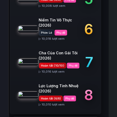
▷ 10,008 lượt xem
Niềm Tin Vô Thực
6
(2026)
Phim Lẻ
Phụ đề
▷ 10,018 lượt xem
Cha Của Con Gái Tôi
7
(2026)
Hoàn tất (10/10)
Phụ đề
▷ 10,016 lượt xem
Lực Lượng Tinh Nhuệ
8
(2026)
Hoàn tất (6/6)
Phụ đề
▷ 10,010 lượt xem