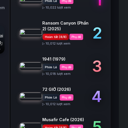
Phim Lẻ
Phụ đề
xem
▷ 10,022 lượt xem
Ransom Canyon (Phần
2
2)
(2025)
Hoàn tất (8/8)
Phụ đề
t
▷ 10,012 lượt xem
1941
(1979)
3
Phim Lẻ
Phụ đề
▷ 10,018 lượt xem
72 GIỜ
(2026)
4
Phim Lẻ
Phụ đề
▷ 10,012 lượt xem
Musafir Cafe
(2026)
5
Hoàn tất (8/8)
Phụ đề