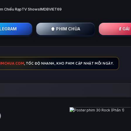
im Chiếu Rạp
TV Shows
IMDB
VIET69
ELEGRAM
🍿 PHIM CHÙA
💃 GÁ
HIMCHUA.COM
, TỐC ĐỘ NHANH, KHO PHIM CẬP NHẬT MỖI NGÀY.
)