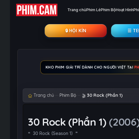
Trang chủ
Phim Lẻ
Phim Bộ
Hoạt Hình
Ph
🔒︎ HỘI KÍN
☰ T
KHO PHIM GIẢI TRÍ DÀNH CHO NGƯỜI VIỆT TẠI
P
Trang chủ
Phim Bộ
30 Rock (Phần 1)
🎬
30 Rock (Phần 1)
(2006
30 Rock (Season 1)