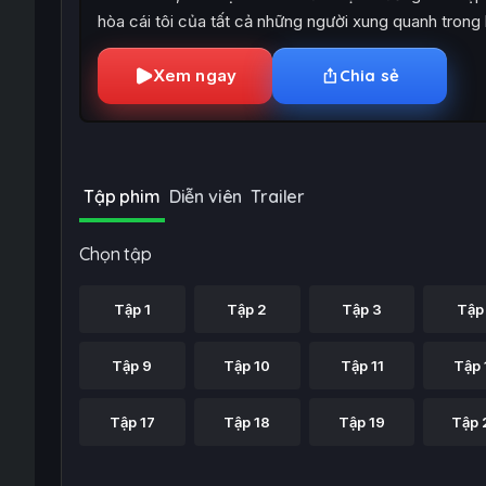
hòa cái tôi của tất cả những người xung quanh trong
Xem ngay
Chia sẻ
Tập phim
Diễn viên
Trailer
Chọn tập
Tập 1
Tập 2
Tập 3
Tập
Tập 9
Tập 10
Tập 11
Tập 
Tập 17
Tập 18
Tập 19
Tập 