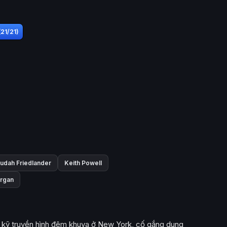
(21/21)
udah Friedlander
Keith Powell
rgan
p kỹ truyền hình đêm khuya ở New York, cố gắng dung