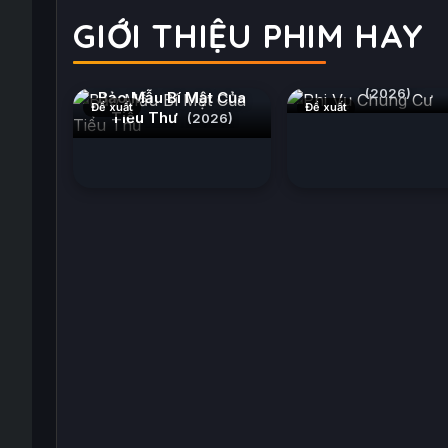
GIỚI THIỆU PHIM HAY
Phi Vụ Chung Cư
(2026)
Bảo Mẫu Bí Mật Của
Đề xuất
Đề xuất
Tiểu Thư
(2026)