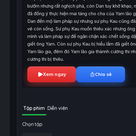
bướm nhưng rất nghịch phá, còn Dan tuy khờ khạo, 
đã đồng ý thực hiện mai táng cho cha của Yam lão g
Dan đến mộ làm pháp sự nhưng sư phụ Kau cũng đã 
vẻ còn sống. Sư phụ Kau muốn thiêu xác nhưng ông 
mình và làm pháp sự để ngăn chặn xác chết sống dậy
giết ông Yam. Còn sư phụ Kau bị hiểu lầm đã giết ô
Yam lão gia, đêm đó Yam lão gia thànnh cương thi n
cương thi bị thiêu.
Xem ngay
Chia sẻ
Tập phim
Diễn viên
Chọn tập