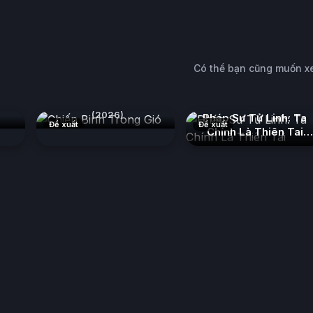
Có thể bạn cũng muốn 
c
Chiến Binh Trong Gió
(2026)
Pháp Sư Tử Linh: Ta
Đề xuất
Đề xuất
Chính Là Thiên Tai
(2026)