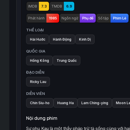
IMDB
7.3
TMDB
6.9
Phát hành
1985
Ngôn ngữ
Phụ đề
Số tập
Phim Lẻ
THỂ LOẠI
Hài Hước
Hành Động
Kinh Dị
QUỐC GIA
Hồng Kông
Trung Quốc
ĐẠO DIỄN
Ricky Lau
DIỄN VIÊN
Chin Siu-ho
Huang Ha
Lam Ching-ying
Moon L
Nội dung phim
Sư phụ Kau là một thầy pháp trừ tà sống cùng với hai