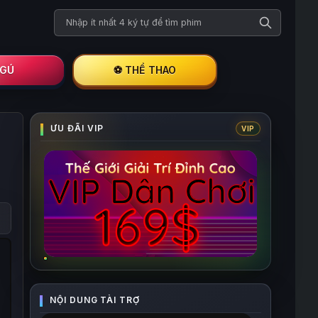
Tìm kiếm phim
I GÚ
⚽ THỂ THAO