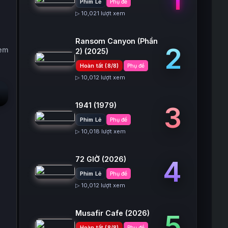
Phim Lẻ
Phụ đề
▷ 10,021 lượt xem
Ransom Canyon (Phần
2
xem
2)
(2025)
Hoàn tất (8/8)
Phụ đề
▷ 10,012 lượt xem
1941
(1979)
3
Phim Lẻ
Phụ đề
▷ 10,018 lượt xem
72 GIỜ
(2026)
4
Phim Lẻ
Phụ đề
▷ 10,012 lượt xem
Musafir Cafe
(2026)
5
Hoàn tất (8/8)
Phụ đề