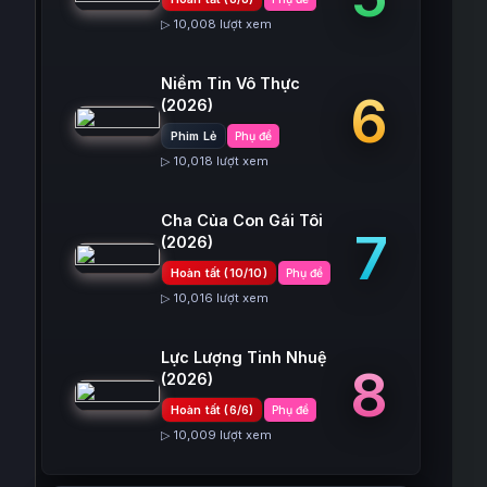
▷ 10,008 lượt xem
Niềm Tin Vô Thực
6
(2026)
Phim Lẻ
Phụ đề
▷ 10,018 lượt xem
Cha Của Con Gái Tôi
7
(2026)
Hoàn tất (10/10)
Phụ đề
▷ 10,016 lượt xem
Lực Lượng Tinh Nhuệ
8
(2026)
Hoàn tất (6/6)
Phụ đề
▷ 10,009 lượt xem