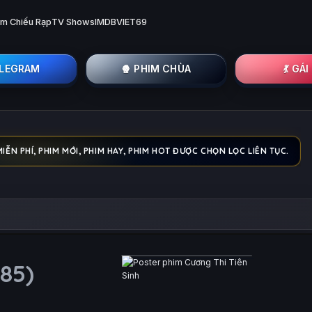
im Chiếu Rạp
TV Shows
IMDB
VIET69
ELEGRAM
🍿 PHIM CHÙA
💃 GÁ
ỄN PHÍ, PHIM MỚI, PHIM HAY, PHIM HOT ĐƯỢC CHỌN LỌC LIÊN TỤC.
985)