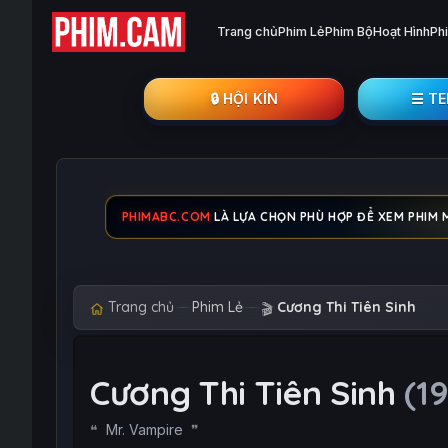
Trang chủ
Phim Lẻ
Phim Bộ
Hoạt Hình
Ph
🔒︎ HỘI KÍN
☰ T
PHIMABC.COM
LÀ LỰA CHỌN PHÙ HỢP ĐỂ XEM PHIM MI
Trang chủ
Phim Lẻ
Cương Thi Tiên Sinh
🎬
Cương Thi Tiên Sinh
(1
Mr. Vampire