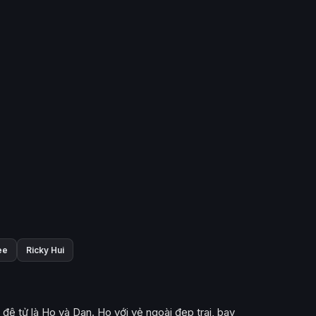
ee
Ricky Hui
 đệ tử là Ho và Dan. Ho với vẻ ngoài đẹp trai, bay