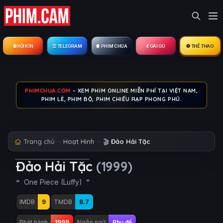
🔒︎ HỘI KÍN
☰ TELEGRAM
🍿 PHIM CHÙA
💃 GÁI GÚ
⚽ THỂ THAO
PHIMCHUA.COM
– XEM PHIM ONLINE MIỄN PHÍ TẠI VIỆT NAM,
PHIM LẺ, PHIM BỘ, PHIM CHIẾU RẠP PHONG PHÚ.
Trang chủ
Hoạt Hình
🎬
Đảo Hải Tặc
Đảo Hải Tặc
(1999)
One Piece (Luffy)
IMDB
9
TMDB
8.7
Phát hành
1999
Ngôn ngữ
Phụ đề