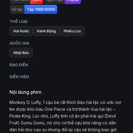
Số tập
Tập 1168/10000
THỂ LOẠI
Hài Hước
Hành Động
Phiêu Lưu
QUỐC GIA
Nhật Bản
ĐẠO DIỄN
DIỄN VIÊN
Nội dung phim
Monkey D. Luffy, 1 cậu bé rất thích Đảo hải tặc có ước mơ
tìm được kho báu One Piece và trở thành Vua hải tặc –
Pirate King. Lúc nhỏ, Luffy tình cờ ăn phải trái quỉ (Devil
Fruit) Gomu Gomu, nó cho cơ thể cậu khả năng co dãn
đàn hồi như cao su nhưng đổi lại cậu sẽ không bao giờ