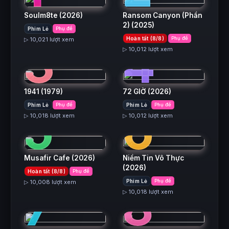
Soulm8te
(2026)
Ransom Canyon (Phần
2)
(2025)
Phim Lẻ
Phụ đề
3
4
Hoàn tất (8/8)
Phụ đề
▷ 10,021 lượt xem
▷ 10,012 lượt xem
1941
(1979)
72 GIỜ
(2026)
5
6
Phim Lẻ
Phụ đề
Phim Lẻ
Phụ đề
▷ 10,018 lượt xem
▷ 10,012 lượt xem
Musafir Cafe
(2026)
Niềm Tin Vô Thực
(2026)
Hoàn tất (8/8)
Phụ đề
7
8
Phim Lẻ
Phụ đề
▷ 10,008 lượt xem
▷ 10,018 lượt xem