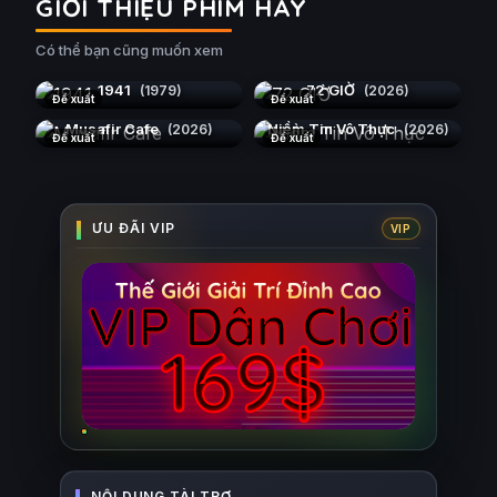
GIỚI THIỆU PHIM HAY
Có thể bạn cũng muốn xem
1941
72 GIỜ
(1979)
(2026)
Đề xuất
Đề xuất
Musafir Cafe
Niềm Tin Vô Thực
(2026)
(2026)
Đề xuất
Đề xuất