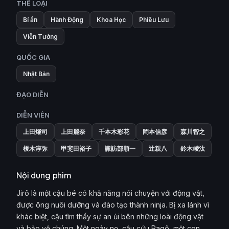
THỂ LOẠI
Bí ẩn
Hành Động
Khoa Học
Phiêu Lưu
Viễn Tưởng
QUỐC GIA
Nhật Bản
ĐẠO DIỄN
DIỄN VIÊN
上田燿司
上田麗奈
千本木彩花
岡本信彦
森川智之
榎木淳弥
甲斐田裕子
諏訪部順一
辻親八
鈴木崚汰
Nội dung phim
Jirô là một cậu bé có khả năng nói chuyện với động vật,
được ông nuôi dưỡng và đào tạo thành ninja. Bị xa lánh vì
khác biệt, cậu tìm thấy sự an ủi bên những loài động vật
và bảo vệ chúng. Một ngày nọ, cậu cứu Ragô, một con