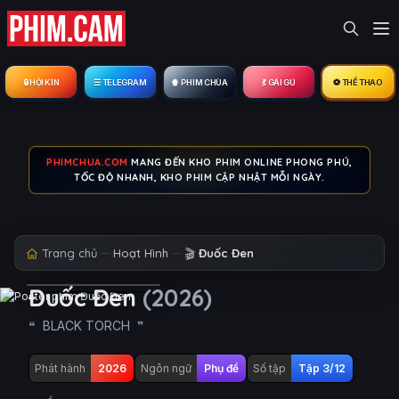
🔒︎ HỘI KÍN
☰ TELEGRAM
🍿 PHIM CHÙA
💃 GÁI GÚ
⚽ THỂ THAO
PHIMCHUA.COM
MANG ĐẾN KHO PHIM ONLINE PHONG PHÚ,
TỐC ĐỘ NHANH, KHO PHIM CẬP NHẬT MỖI NGÀY.
Trang chủ
Hoạt Hình
🎬
Đuốc Đen
Đuốc Đen
(2026)
BLACK TORCH
Phát hành
2026
Ngôn ngữ
Phụ đề
Số tập
Tập 3/12