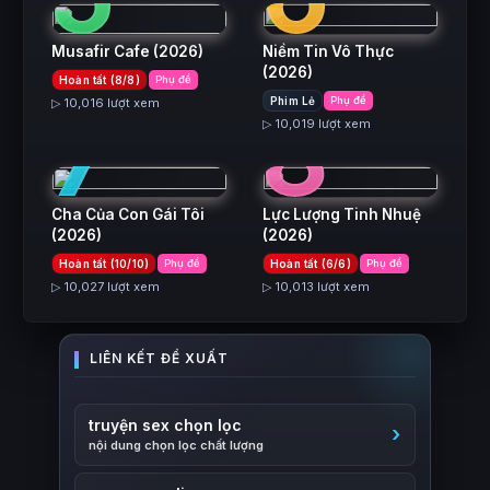
Musafir Cafe
(2026)
Niềm Tin Vô Thực
(2026)
Hoàn tất (8/8)
Phụ đề
7
8
Phim Lẻ
Phụ đề
▷ 10,016 lượt xem
▷ 10,019 lượt xem
Cha Của Con Gái Tôi
Lực Lượng Tinh Nhuệ
(2026)
(2026)
Hoàn tất (10/10)
Phụ đề
Hoàn tất (6/6)
Phụ đề
▷ 10,027 lượt xem
▷ 10,013 lượt xem
truyện sex chọn lọc
nội dung chọn lọc chất lượng