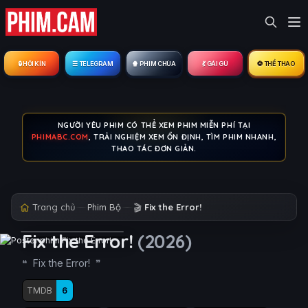
🔒︎ HỘI KÍN
☰ TELEGRAM
🍿 PHIM CHÙA
💃 GÁI GÚ
⚽ THỂ THAO
NGƯỜI YÊU PHIM CÓ THỂ XEM PHIM MIỄN PHÍ TẠI
PHIMABC.COM
, TRẢI NGHIỆM XEM ỔN ĐỊNH, TÌM PHIM NHANH,
THAO TÁC ĐƠN GIẢN.
Trang chủ
Phim Bộ
🎬
Fix the Error!
Fix the Error!
(2026)
Fix the Error!
TMDB
6