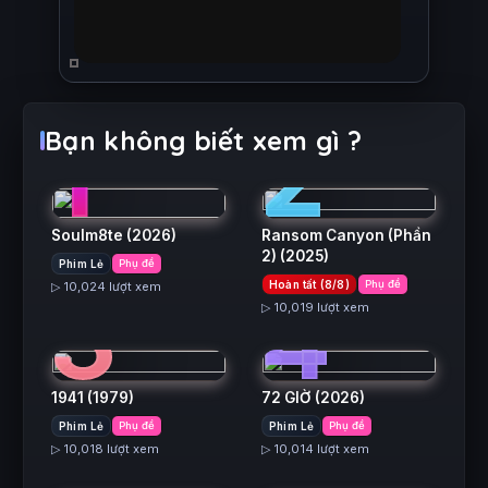
1
2
Bạn không biết xem gì ?
Soulm8te
(2026)
Ransom Canyon (Phần
2)
(2025)
Phim Lẻ
Phụ đề
3
4
Hoàn tất (8/8)
Phụ đề
▷ 10,024 lượt xem
▷ 10,019 lượt xem
1941
(1979)
72 GIỜ
(2026)
5
6
Phim Lẻ
Phụ đề
Phim Lẻ
Phụ đề
▷ 10,018 lượt xem
▷ 10,014 lượt xem