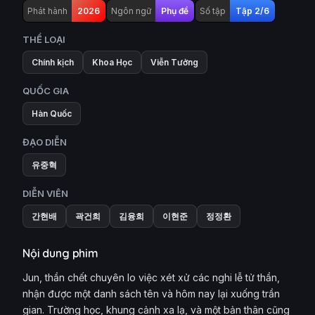
Phát hành
2026
Ngôn ngữ
Phụ đề
Số tập
Tập 2/6
THỂ LOẠI
Chính kịch
Khoa Học
Viễn Tưởng
QUỐC GIA
Hàn Quốc
ĐẠO DIỄN
유중혁
DIỄN VIÊN
간현배
곽건희
김융희
이현준
정정환
Nội dung phim
Jun, thần chết chuyên lo việc xét xử các nghi lễ tử thần,
nhận được một danh sách tên và hôm nay lại xuống trần
gian. Trường học, khung cảnh xa lạ, và một bản thân cũng