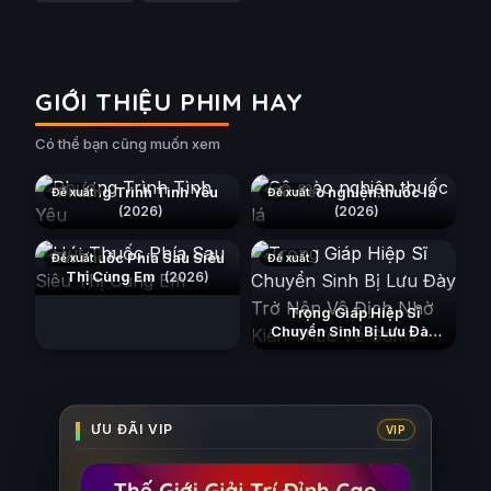
GIỚI THIỆU PHIM HAY
Có thể bạn cũng muốn xem
Phương Trình Tình Yêu
Cô mèo nghiện thuốc lá
Đề xuất
Đề xuất
(2026)
(2026)
Hút Thuốc Phía Sau Siêu
Đề xuất
Đề xuất
Thị Cùng Em
(2026)
Trọng Giáp Hiệp Sĩ
Chuyển Sinh Bị Lưu Đày
Trở Nên Vô Địch Nhờ Kiến
Thức Về Game
(2026)