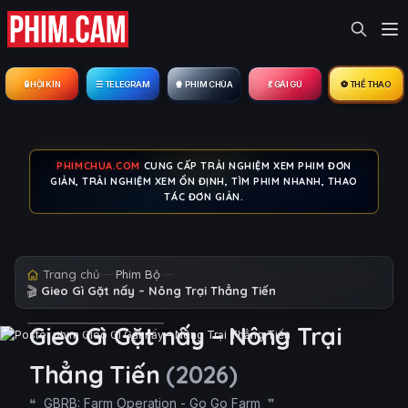
🔒︎ HỘI KÍN
☰ TELEGRAM
🍿 PHIM CHÙA
💃 GÁI GÚ
⚽ THỂ THAO
PHIMCHUA.COM
CUNG CẤP TRẢI NGHIỆM XEM PHIM ĐƠN
GIẢN, TRẢI NGHIỆM XEM ỔN ĐỊNH, TÌM PHIM NHANH, THAO
TÁC ĐƠN GIẢN.
Trang chủ
Phim Bộ
🎬
Gieo Gì Gặt nấy – Nông Trại Thẳng Tiến
Gieo Gì Gặt nấy – Nông Trại
Thẳng Tiến
(2026)
GBRB: Farm Operation - Go Go Farm