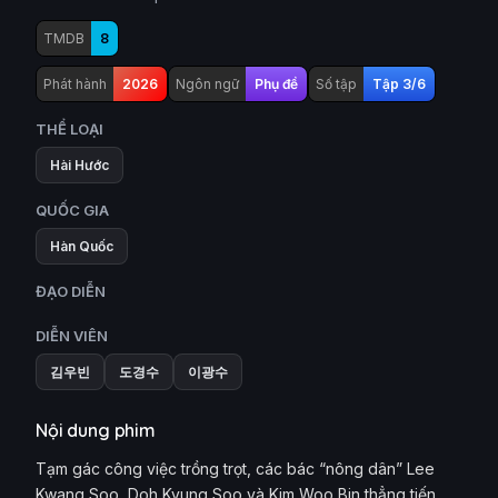
TMDB
8
Phát hành
2026
Ngôn ngữ
Phụ đề
Số tập
Tập 3/6
THỂ LOẠI
Hài Hước
QUỐC GIA
Hàn Quốc
ĐẠO DIỄN
DIỄN VIÊN
김우빈
도경수
이광수
Nội dung phim
Tạm gác công việc trồng trọt, các bác “nông dân” Lee
Kwang Soo, Doh Kyung Soo và Kim Woo Bin thẳng tiến