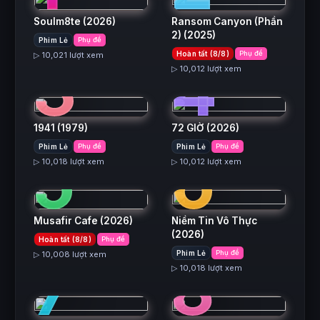
Soulm8te
(2026)
Ransom Canyon (Phần
2)
(2025)
Phim Lẻ
Phụ đề
3
4
Hoàn tất (8/8)
Phụ đề
▷ 10,021 lượt xem
▷ 10,012 lượt xem
1941
(1979)
72 GIỜ
(2026)
5
6
Phim Lẻ
Phụ đề
Phim Lẻ
Phụ đề
▷ 10,018 lượt xem
▷ 10,012 lượt xem
Musafir Cafe
(2026)
Niềm Tin Vô Thực
(2026)
Hoàn tất (8/8)
Phụ đề
7
8
Phim Lẻ
Phụ đề
▷ 10,008 lượt xem
▷ 10,018 lượt xem