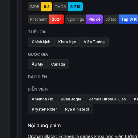
IMDB
6.5
TMDB
6.719
Phát hành
2024
Ngôn ngữ
Phụ đề
Số tập
Tập 9/10
THỂ LOẠI
Chính kịch
Khoa Học
Viễn Tưởng
QUỐC GIA
Âu Mỹ
Canada
ĐẠO DIỄN
DIỄN VIÊN
Amanda Fix
Avan Jogia
James Hiroyuki Liao
K
Krysten Ritter
Rya Kihlstedt
Nội dung phim
Orphan Black: Echoes là series khoa học viễn tưởng –