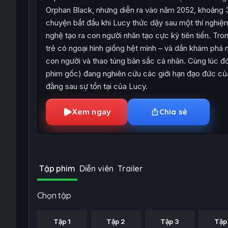
Orphan Black, nhưng diễn ra vào năm 2052, khoảng 
chuyện bắt đầu khi Lucy thức dậy sau một thí nghiệm
nghệ tạo ra con người nhân tạo cực kỳ tiên tiến. Tron
trẻ có ngoại hình giống hệt mình – và dần khám phá 
con người và thao túng bản sắc cá nhân. Cùng lúc đó
phim gốc) đang nghiên cứu các giới hạn đạo đức của
đằng sau sự tồn tại của Lucy.
Xem ngay
Chia sẻ
Tập phim
Diễn viên
Trailer
Chọn tập
Tập 1
Tập 2
Tập 3
Tập