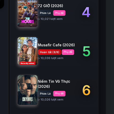
)
72 GIỜ
(2026)
4
Phim Lẻ
Phụ đề
▷ 10,021 lượt xem
Musafir Cafe
(2026)
5
Hoàn tất (8/8)
Phụ đề
▷ 10,036 lượt xem
Niềm Tin Vô Thực
6
(2026)
Phim Lẻ
Phụ đề
▷ 10,026 lượt xem