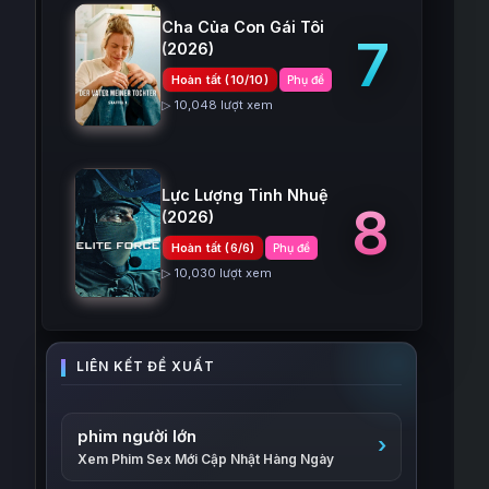
Cha Của Con Gái Tôi
7
(2026)
Hoàn tất (10/10)
Phụ đề
▷ 10,048 lượt xem
Lực Lượng Tinh Nhuệ
8
(2026)
Hoàn tất (6/6)
Phụ đề
▷ 10,030 lượt xem
phim người lớn
Xem Phim Sex Mới Cập Nhật Hàng Ngày