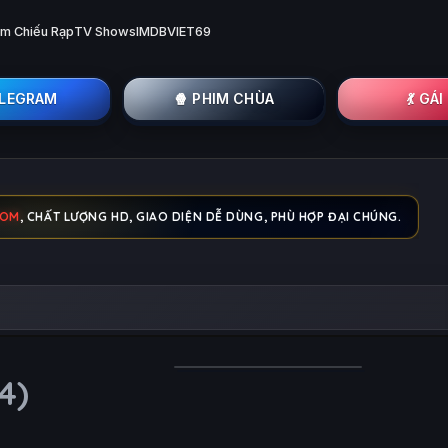
im Chiếu Rạp
TV Shows
IMDB
VIET69
ELEGRAM
🍿 PHIM CHÙA
💃 GÁ
COM
, CHẤT LƯỢNG HD, GIAO DIỆN DỄ DÙNG, PHÙ HỢP ĐẠI CHÚNG.
4)