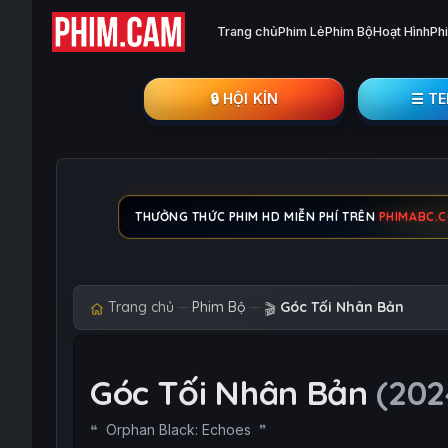
Trang chủ
Phim Lẻ
Phim Bộ
Hoạt Hình
Ph
🔒︎ HỘI KÍN
☰ T
THƯỞNG THỨC PHIM HD MIỄN PHÍ TRÊN
PHIMABC.
Trang chủ
Phim Bộ
Góc Tối Nhân Bản
🎬
Góc Tối Nhân Bản
(202
Orphan Black: Echoes