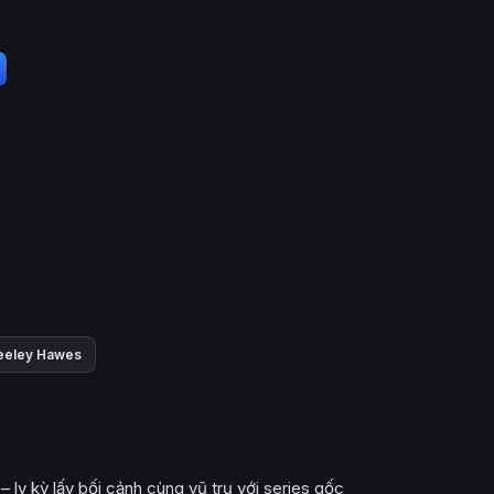
eeley Hawes
 ly kỳ lấy bối cảnh cùng vũ trụ với series gốc