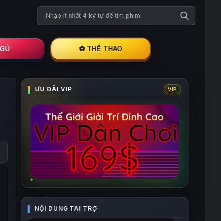
Tìm kiếm phim
I GÚ
⚽ THỂ THAO