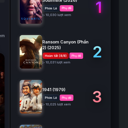
Soulm8te
(2026)
1
Phim Lẻ
Phụ đề
▷ 10,030 lượt xem
xem
Ransom Canyon (Phần
2
2)
(2025)
Hoàn tất (8/8)
Phụ đề
▷ 10,031 lượt xem
1941
(1979)
3
Phim Lẻ
Phụ đề
▷ 10,025 lượt xem