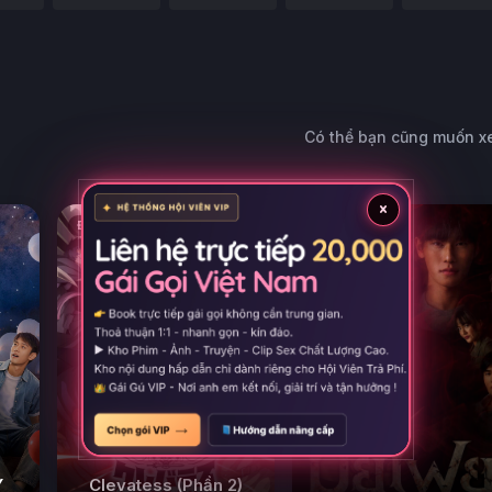
Có thể bạn cũng muốn 
×
Đề xuất
Đề xuất
Y
Clevatess (Phần 2)