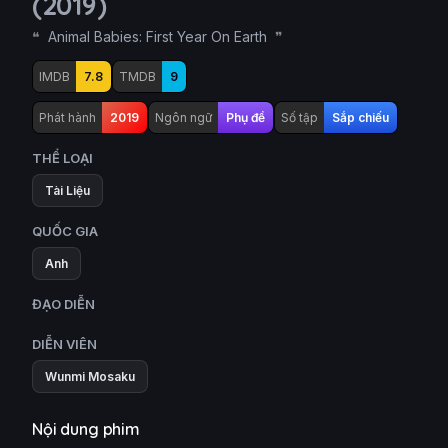
(2019)
Animal Babies: First Year On Earth
IMDB
7.8
TMDB
9
Phát hành
2019
Ngôn ngữ
Phụ đề
Số tập
Sắp chiếu
THỂ LOẠI
Tài Liệu
QUỐC GIA
Anh
ĐẠO DIỄN
DIỄN VIÊN
Wunmi Mosaku
Nội dung phim