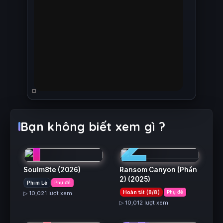
1
2
Bạn không biết xem gì ?
Soulm8te
(2026)
Ransom Canyon (Phần
2)
(2025)
Phim Lẻ
Phụ đề
3
4
Hoàn tất (8/8)
Phụ đề
▷ 10,021 lượt xem
▷ 10,012 lượt xem