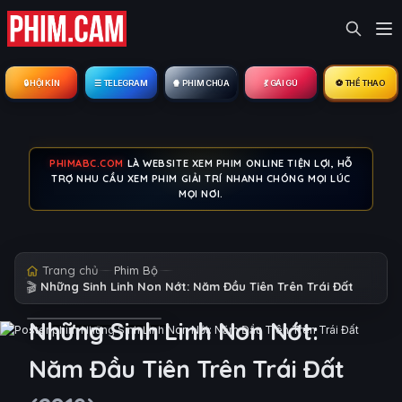
🔒︎ HỘI KÍN
☰ TELEGRAM
🍿 PHIM CHÙA
💃 GÁI GÚ
⚽ THỂ THAO
PHIMABC.COM
LÀ WEBSITE XEM PHIM ONLINE TIỆN LỢI, HỖ
TRỢ NHU CẦU XEM PHIM GIẢI TRÍ NHANH CHÓNG MỌI LÚC
MỌI NƠI.
Trang chủ
Phim Bộ
🎬
Những Sinh Linh Non Nớt: Năm Đầu Tiên Trên Trái Đất
Những Sinh Linh Non Nớt:
Năm Đầu Tiên Trên Trái Đất