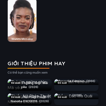
Wunmi Mosaku
GIỚI THIỆU PHIM HAY
Có thể bạn cũng muốn xem
Masculin Féminin
(1966)
Trái tim ngừng nhịp: Mãi
Đề xuất
Đề xuất
yêu
(2026)
Đồng Dao Ma Quái
(2026)
Thiếu Nữ Phép Thuật
Đề xuất
Đề xuất
Nanoha EXCEEDS
(2026)