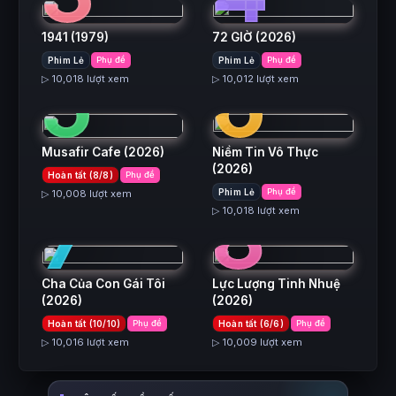
1941
(1979)
72 GIỜ
(2026)
5
6
Phim Lẻ
Phụ đề
Phim Lẻ
Phụ đề
▷ 10,018 lượt xem
▷ 10,012 lượt xem
Musafir Cafe
(2026)
Niềm Tin Vô Thực
(2026)
Hoàn tất (8/8)
Phụ đề
7
8
Phim Lẻ
Phụ đề
▷ 10,008 lượt xem
▷ 10,018 lượt xem
Cha Của Con Gái Tôi
Lực Lượng Tinh Nhuệ
(2026)
(2026)
Hoàn tất (10/10)
Phụ đề
Hoàn tất (6/6)
Phụ đề
▷ 10,016 lượt xem
▷ 10,009 lượt xem