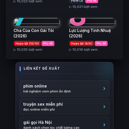
7
8
Phim Lẻ
Phụ đề
▷ 10,022 lượt xem
▷ 10,021 lượt xem
Cha Của Con Gái Tôi
Lực Lượng Tinh Nhuệ
(2026)
(2026)
Hoàn tất (10/10)
Phụ đề
Hoàn tất (6/6)
Phụ đề
▷ 10,035 lượt xem
▷ 10,016 lượt xem
phim online
trải nghiệm xem phim ổn định
truyện sex miễn phí
đọc online miễn phí
gái gọi Hà Nội
danh sách chọn lọc chất lượng cao