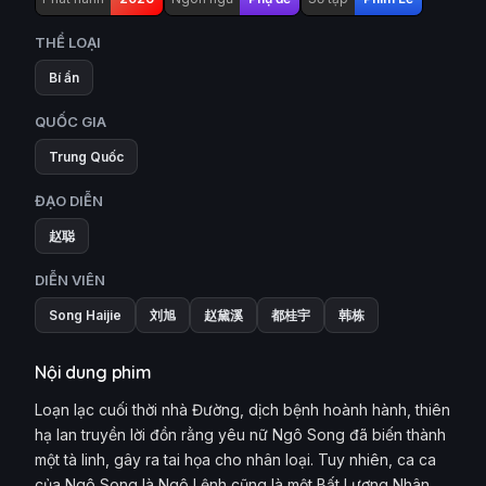
THỂ LOẠI
Bí ẩn
QUỐC GIA
Trung Quốc
ĐẠO DIỄN
赵聪
DIỄN VIÊN
Song Haijie
刘旭
赵黛溪
都桂宇
韩栋
Nội dung phim
Loạn lạc cuối thời nhà Đường, dịch bệnh hoành hành, thiên
hạ lan truyền lời đồn rằng yêu nữ Ngô Song đã biến thành
một tà linh, gây ra tai họa cho nhân loại. Tuy nhiên, ca ca
của Ngô Song là Ngô Lệnh cũng là một Bất Lương Nhân