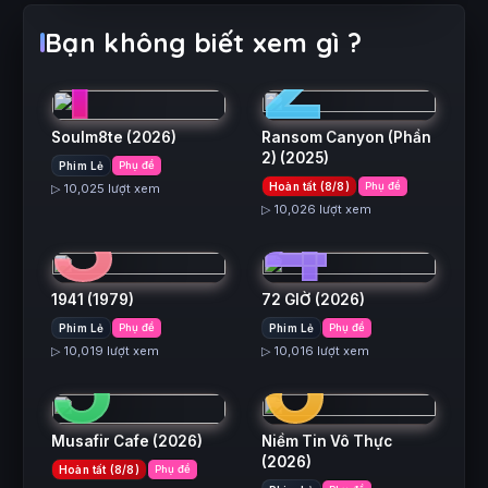
1
2
Bạn không biết xem gì ?
Soulm8te
(2026)
Ransom Canyon (Phần
2)
(2025)
Phim Lẻ
Phụ đề
3
4
Hoàn tất (8/8)
Phụ đề
▷ 10,025 lượt xem
▷ 10,026 lượt xem
1941
(1979)
72 GIỜ
(2026)
5
6
Phim Lẻ
Phụ đề
Phim Lẻ
Phụ đề
▷ 10,019 lượt xem
▷ 10,016 lượt xem
Musafir Cafe
(2026)
Niềm Tin Vô Thực
(2026)
Hoàn tất (8/8)
Phụ đề