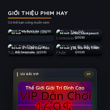
GIỚI THIỆU PHIM HAY
Có thể bạn cũng muốn xem
Xích Tình Rực Lửa
(2026)
Tỉnh Táo Rồi, Lookpeach
Đề xuất
Đề xuất
(2026)
Lời Giới Thiệu Của Tiền
Vẽ Xong Đi, Rồi Hãy Chết!
Đề xuất
Đề xuất
Bối Iwamoto
(2026)
(2026)