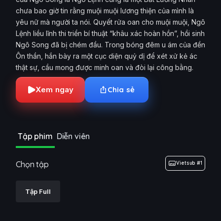
chưa bao giờ tin rằng muội muội lương thiện của mình là
yêu nữ mà người ta nói. Quyết rửa oan cho muội muội, Ngô
Lệnh liều lĩnh thi triển bí thuật “khâu xác hoàn hồn”, hồi sinh
Ngô Song đã bị chém đầu. Trong bóng đêm u ám của đền
Ôn thần, hắn bày ra một cục diện quỷ dị để xét xử kẻ ác
thật sự, cầu mong được minh oan và đòi lại công bằng.
Xem ngay
Chia sẻ
Tập phim
Diễn viên
Chọn tập
Vietsub #1
Tập Full