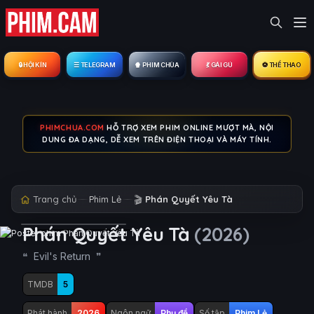
🔒︎ HỘI KÍN
☰ TELEGRAM
🍿 PHIM CHÙA
💃 GÁI GÚ
⚽ THỂ THAO
PHIMCHUA.COM
HỖ TRỢ XEM PHIM ONLINE MƯỢT MÀ, NỘI
DUNG ĐA DẠNG, DỄ XEM TRÊN ĐIỆN THOẠI VÀ MÁY TÍNH.
Trang chủ
Phim Lẻ
🎬
Phán Quyết Yêu Tà
Phán Quyết Yêu Tà
(2026)
Evil's Return
TMDB
5
Phát hành
2026
Ngôn ngữ
Phụ đề
Số tập
Phim Lẻ