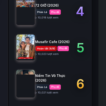
72 GIỜ
(2026)
4
Phim Lẻ
Phụ đề
▷ 10,018 lượt xem
Musafir Cafe
(2026)
5
Hoàn tất (8/8)
Phụ đề
▷ 10,023 lượt xem
Niềm Tin Vô Thực
6
(2026)
Phim Lẻ
Phụ đề
▷ 10,021 lượt xem