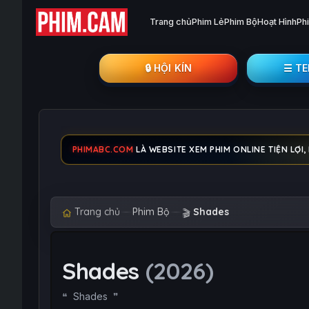
Trang chủ
Phim Lẻ
Phim Bộ
Hoạt Hình
Ph
🔒︎ HỘI KÍN
☰ T
PHIMABC.COM
LÀ WEBSITE XEM PHIM ONLINE TIỆN LỢI,
Trang chủ
Phim Bộ
Shades
🎬
Shades
(2026)
Shades