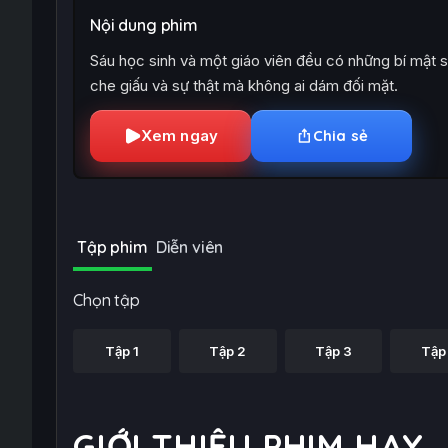
Nội dung phim
Sáu học sinh và một giáo viên đều có những bí mật s
che giấu và sự thật mà không ai dám đối mặt.
Xem ngay
Chia sẻ
Tập phim
Diễn viên
Chọn tập
Tập 1
Tập 2
Tập 3
Tập
GIỚI THIỆU PHIM HAY