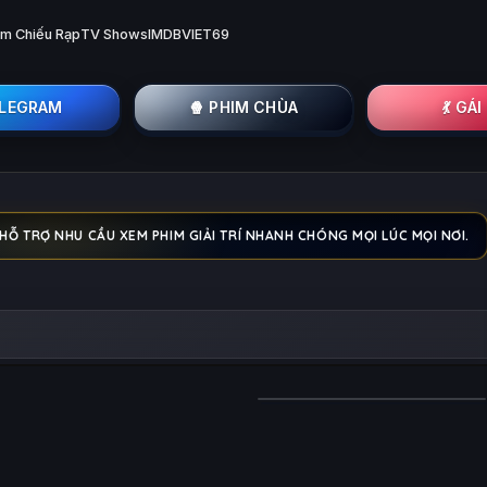
im Chiếu Rạp
TV Shows
IMDB
VIET69
ELEGRAM
🍿 PHIM CHÙA
💃 GÁ
 HỖ TRỢ NHU CẦU XEM PHIM GIẢI TRÍ NHANH CHÓNG MỌI LÚC MỌI NƠI.