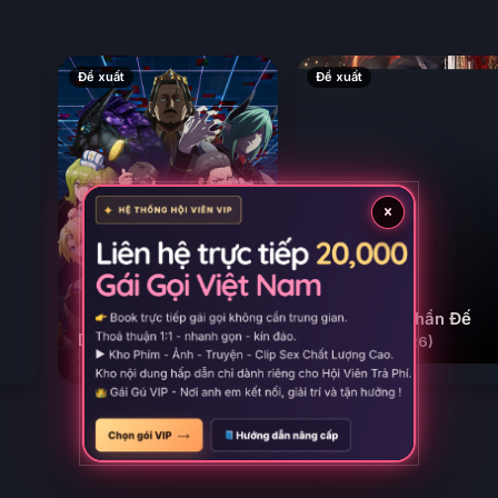
hần
Đề xuất
Đề xuất
×
Vạn Cổ Thần Đế
Dân Làng Cấp 999 Từ
(2026)
Làng Quê
(2026)