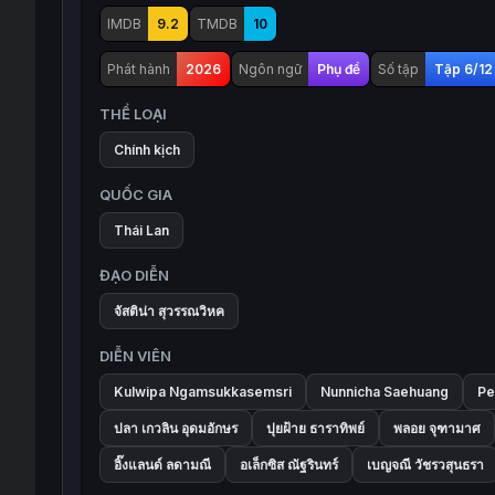
IMDB
9.2
TMDB
10
Phát hành
2026
Ngôn ngữ
Phụ đề
Số tập
Tập 6/12
THỂ LOẠI
Chính kịch
QUỐC GIA
Thái Lan
ĐẠO DIỄN
จัสติน่า สุวรรณวิหค
DIỄN VIÊN
Kulwipa Ngamsukkasemsri
Nunnicha Saehuang
Pe
ปลา เกวลิน อุดมอักษร
ปุยฝ้าย ธาราทิพย์
พลอย จุฑามาศ
อิ๊งแลนด์ ลดามณี
อเล็กซิส ณัฐรินทร์
เบญจณี วัชรวสุนธรา