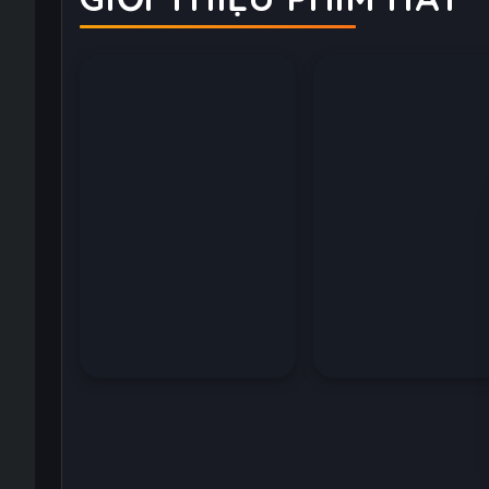
Cuộc Đua Sinh Tử
Tanya Chiến Ký (P
2)
(2026)
(2017)
Đề xuất
Đề xuất