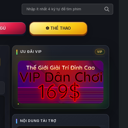
Tìm kiếm phim
I GÚ
⚽ THỂ THAO