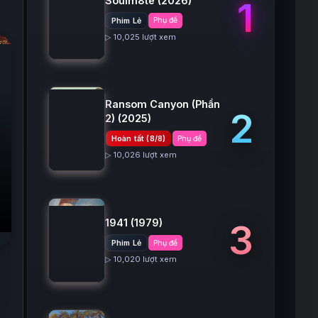
Soulm8te
(2026)
1
Phim Lẻ
Phụ đề
▷ 10,025 lượt xem
Ransom Canyon (Phần
2
2)
(2025)
Hoàn tất (8/8)
Phụ đề
▷ 10,026 lượt xem
1941
(1979)
3
Phim Lẻ
Phụ đề
▷ 10,020 lượt xem