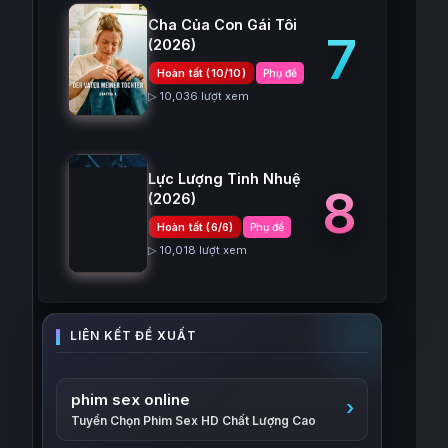
Cha Của Con Gái Tôi
7
(2026)
Hoàn tất (10/10)
Phụ đề
▷ 10,036 lượt xem
Lực Lượng Tinh Nhuệ
8
(2026)
Hoàn tất (6/6)
Phụ đề
▷ 10,018 lượt xem
phim sex online
Tuyển Chọn Phim Sex HD Chất Lượng Cao