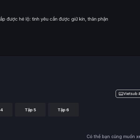
ắp được hé lộ: tình yêu cần được giữ kín, thân phận
Vietsub 
 4
Tập 5
Tập 6
Có thể bạn cũng muốn 