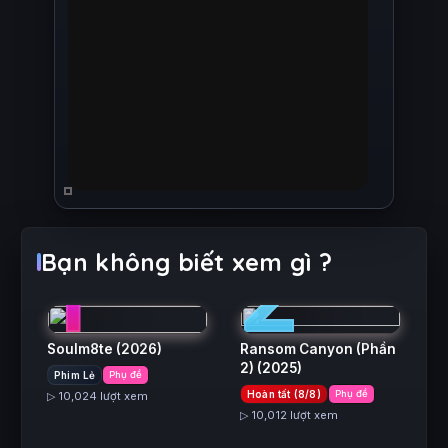
1
2
Bạn không biết xem gì ?
Soulm8te
(2026)
Ransom Canyon (Phần
2)
(2025)
Phim Lẻ
Phụ đề
3
4
Hoàn tất (8/8)
Phụ đề
▷ 10,024 lượt xem
▷ 10,012 lượt xem