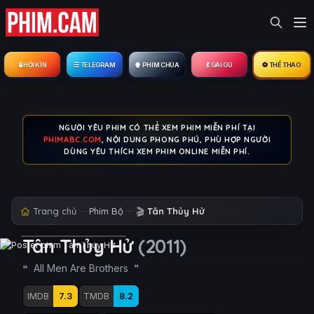
🔒︎ HỘI KÍN
☰ TELEGRAM
🍿 PHIM CHÙA
💃 GÁI GÚ
⚽ THỂ THAO
NGƯỜI YÊU PHIM CÓ THỂ XEM PHIM MIỄN PHÍ TẠI
PHIMABC.COM
, NỘI DUNG PHONG PHÚ, PHÙ HỢP NGƯỜI
DÙNG YÊU THÍCH XEM PHIM ONLINE MIỄN PHÍ.
Trang chủ
Phim Bộ
🎬
Tân Thủy Hử
Tân Thủy Hử
(2011)
All Men Are Brothers
IMDB
7.3
TMDB
8.2