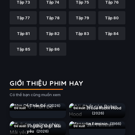
Tập 73
Tập 74
Tập 75
Tập 76
Tập 77
Tập 78
Tập 79
Tập 80
Tập 81
Tập 82
Tập 83
Tập 84
Tập 85
Tập 86
GIỚI THIỆU PHIM HAY
Có thể bạn cũng muốn xem
Vạn Cổ Thần Đế
(2026)
Cái Chết của Robin Hood
Đề xuất
Đề xuất
(2026)
Masculin Féminin
(1966)
Trái tim ngừng nhịp: Mãi
Đề xuất
Đề xuất
yêu
(2026)