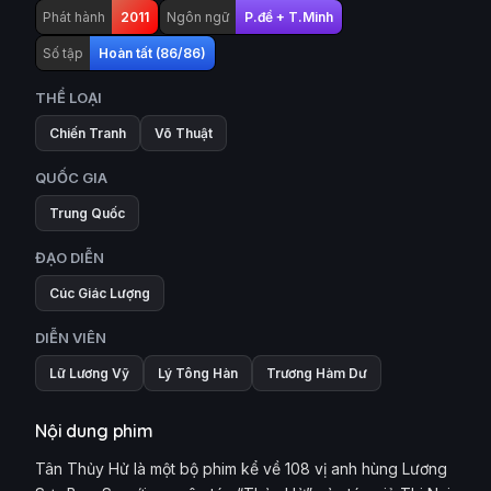
Phát hành
2011
Ngôn ngữ
P.đề + T.Minh
Số tập
Hoàn tất (86/86)
THỂ LOẠI
Chiến Tranh
Võ Thuật
QUỐC GIA
Trung Quốc
ĐẠO DIỄN
Cúc Giác Lượng
DIỄN VIÊN
Lữ Lương Vỹ
Lý Tông Hàn
Trương Hàm Dư
Nội dung phim
Tân Thủy Hử là một bộ phim kể về 108 vị anh hùng Lương