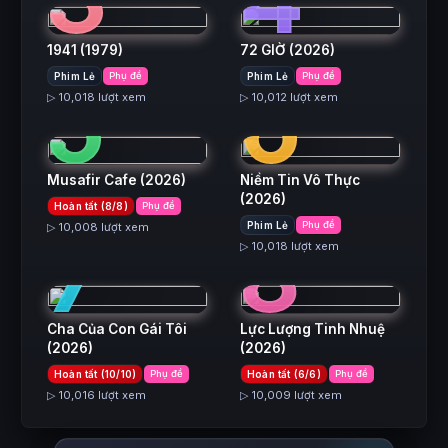
1941
(1979)
72 GIỜ
(2026)
5
6
Phim Lẻ
Phụ đề
Phim Lẻ
Phụ đề
▷ 10,018 lượt xem
▷ 10,012 lượt xem
Musafir Cafe
(2026)
Niềm Tin Vô Thực
(2026)
Hoàn tất (8/8)
Phụ đề
7
8
Phim Lẻ
Phụ đề
▷ 10,008 lượt xem
▷ 10,018 lượt xem
Cha Của Con Gái Tôi
Lực Lượng Tinh Nhuệ
(2026)
(2026)
Hoàn tất (10/10)
Phụ đề
Hoàn tất (6/6)
Phụ đề
▷ 10,016 lượt xem
▷ 10,009 lượt xem