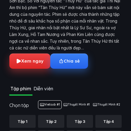
Sơn Bạc. So với nguyên tác “Thủy Hử” của tác giả Thi Nại
Am thì bộ phim “Tân Thủy Hử” mới này vẫn sẽ bám sát nội
dung của nguyên tác. Phim sẽ được chia thành những tập
nhỏ để đi sâu khắc họa số phận của mỗi nhân vật. Trong
Thủy Hử, giai nhân nổi bật nhất là Lý Sư Sư, ngoài ra vợ
Lâm Xung, Hỗ Tam Nương và Phan Kim Liên cũng được
ngợi ca về nhan sắc. Tuy nhiên, trong Tân Thủy Hử thì tất
cả các nữ diễn viên đều là người đẹp…
Xem ngay
Chia sẻ
Tập phim
Diễn viên
Chọn tập
Vietsub #1
Thuyết Minh #1
Thuyết Minh #2
Tập 1
Tập 2
Tập 3
Tập 4