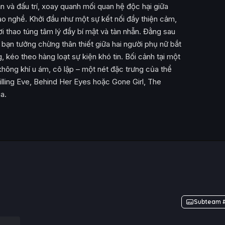
ẩn và đấu trí, xoay quanh mối quan hệ độc hại giữa
ào nghề. Khởi đầu như một sự kết nối đầy thiện cảm,
 thao túng tâm lý đầy bí mật và tàn nhẫn. Đằng sau
 bạn tưởng chừng thân thiết giữa hai người phụ nữ bắt
, kéo theo hàng loạt sự kiện khó tin. Bối cảnh tại một
hông khí u ám, cô lập – một nét đặc trưng của thể
Killing Eve, Behind Her Eyes hoặc Gone Girl, The
a.
Subteam #