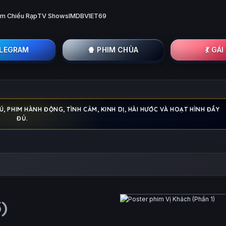
im Chiếu Rạp
TV Shows
IMDB
VIET69
ELEGRAM
🍿 PHIM CHÙA
💃 GÁ
 PHIM HÀNH ĐỘNG, TÌNH CẢM, KINH DỊ, HÀI HƯỚC VÀ HOẠT HÌNH ĐẦY
ĐỦ.
)