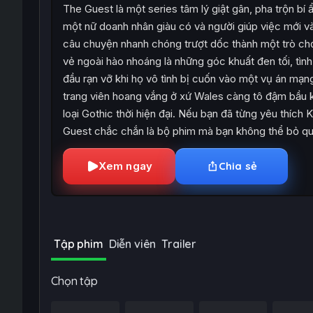
The Guest là một series tâm lý giật gân, pha trộn bí 
một nữ doanh nhân giàu có và người giúp việc mới v
câu chuyện nhanh chóng trượt dốc thành một trò chơi
vẻ ngoài hào nhoáng là những góc khuất đen tối, tình
đầu rạn vỡ khi họ vô tình bị cuốn vào một vụ án mạng
trang viên hoang vắng ở xứ Wales càng tô đậm bầu k
loại Gothic thời hiện đại. Nếu bạn đã từng yêu thích 
Guest chắc chắn là bộ phim mà bạn không thể bỏ qu
Xem ngay
Chia sẻ
Tập phim
Diễn viên
Trailer
Chọn tập