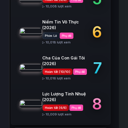
▷ 10,008 lượt xem
Niềm Tin Vô Thực
6
(2026)
Phim Lẻ
Phụ đề
▷ 10,018 lượt xem
Cha Của Con Gái Tôi
7
(2026)
Hoàn tất (10/10)
Phụ đề
▷ 10,016 lượt xem
Lực Lượng Tinh Nhuệ
8
(2026)
Hoàn tất (6/6)
Phụ đề
▷ 10,009 lượt xem