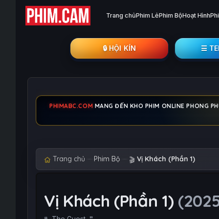
Trang chủ
Phim Lẻ
Phim Bộ
Hoạt Hình
Ph
🔒︎ HỘI KÍN
☰ T
PHIMABC.COM
MANG ĐẾN KHO PHIM ONLINE PHONG PHÚ,
Trang chủ
Phim Bộ
Vị Khách (Phần 1)
🎬
Vị Khách (Phần 1)
(2025
The Guest