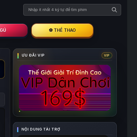
Tìm kiếm phim
I GÚ
⚽ THỂ THAO