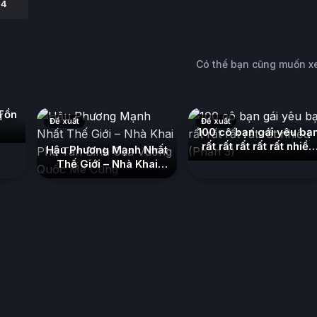
 4
Có thể bạn cũng muốn 
Tổn
Đề xuất
Đề xuất
100 cô bạn gái yêu bạ
rất rất rất rất rất nhiều
Hậu Phương Mạnh Nhất
(Phần 3)
(2023)
Thế Giới – Nhà Khai
Phá Tân Binh Của
Vương Quốc Mê Cung
(2026)