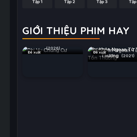
Tập 1
Tập 2
Tập 3
Tập
GIỚI THIỆU PHIM HAY
Phi Vụ Chung Cư
(2026)
Sự Khôn Ngoan Từ 
Đề xuất
Đề xuất
Thương
(2021)