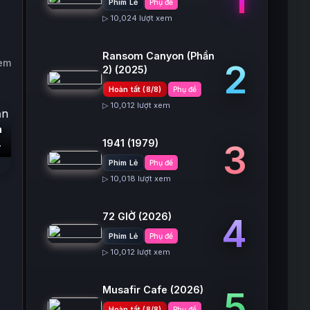
Phim Lẻ
Phụ đề
▷ 10,024 lượt xem
Ransom Canyon (Phần
xem
2
2)
(2025)
Hoàn tất (8/8)
Phụ đề
▷ 10,012 lượt xem
n
1941
(1979)
3
Phim Lẻ
Phụ đề
▷ 10,018 lượt xem
72 GIỜ
(2026)
4
Phim Lẻ
Phụ đề
▷ 10,012 lượt xem
Musafir Cafe
(2026)
5
Hoàn tất (8/8)
Phụ đề