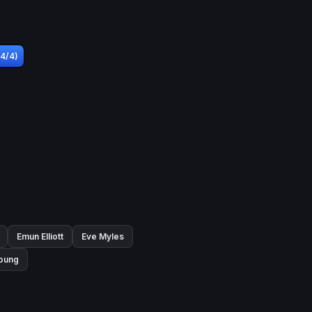
(4/4)
Emun Elliott
Eve Myles
Young