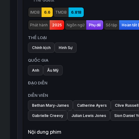
IMDB
6.6
TMDB
6.818
Phát hành
2025
Ngôn ngữ
Phụ đề
Số tập
Hoàn tất 
THỂ LOẠI
Chính kịch
Hình Sự
QUỐC GIA
Anh
Âu Mỹ
ĐẠO DIỄN
DIỄN VIÊN
Bethan Mary-James
Catherine Ayers
Clive Russell
Gabrielle Creevy
Julian Lewis Jones
Sion Daniel 
Nội dung phim